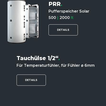
PRR
.
Pufferspeicher Solar
500
|
2000
lt
DETAILS
Tauchülse 1/2“
.
Für Temperaturfühler, für Fühler ø 6mm
DETAILS