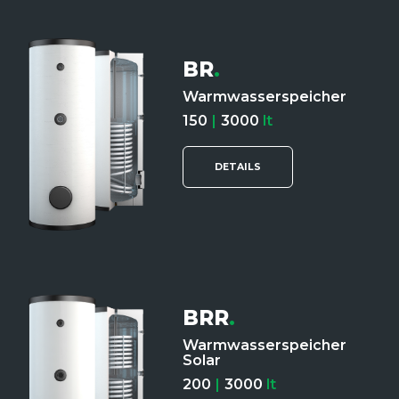
BR
.
Warmwasserspeicher
150
|
3000
lt
DETAILS
BRR
.
Warmwasserspeicher
Solar
200
|
3000
lt