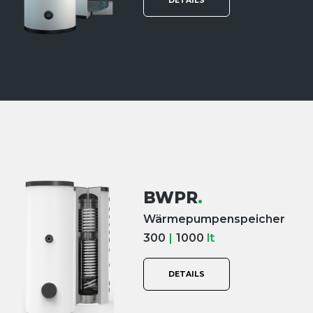
DETAILS
BWPR
.
Wärmepumpenspeicher
300
|
1000
lt
DETAILS