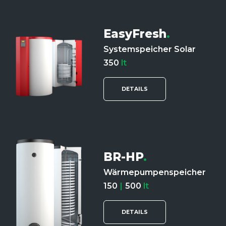
EasyFresh
.
Systemspeicher Solar
350
lt
DETAILS
BR-HP
.
Wärmepumpenspeicher
150
|
500
lt
DETAILS