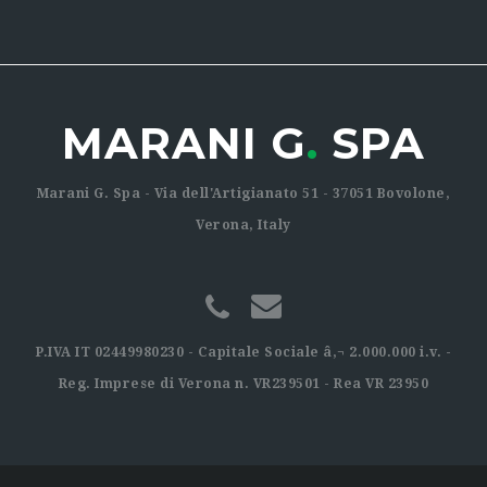
MARANI G
.
SPA
Marani G. Spa - Via dell'Artigianato 51 - 37051 Bovolone,
Verona, Italy
P.IVA IT 02449980230 - Capitale Sociale â‚¬ 2.000.000 i.v. -
Reg. Imprese di Verona n. VR239501 - Rea VR 23950