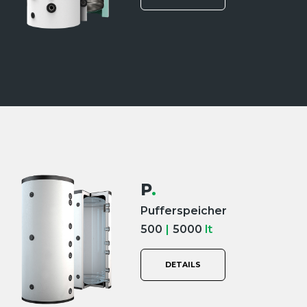
P
.
Pufferspeicher
500
|
5000
lt
DETAILS