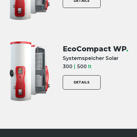
DETAILS
EcoCompact WP
.
Systemspeicher Solar
300
|
500
lt
DETAILS