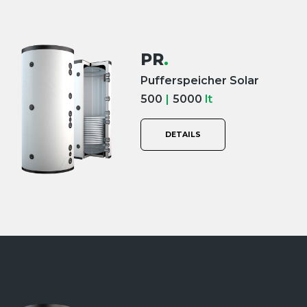
PR
.
Pufferspeicher Solar
500
|
5000
lt
DETAILS