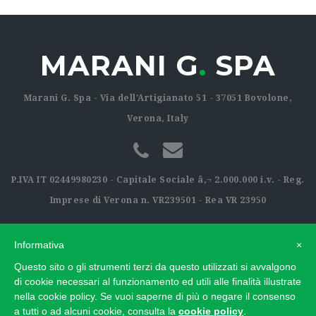
MARANI G
.
SPA
Marani G. Spa - Via dell'Artigianato 51 - 37051 Bovolone,
Verona, Italy
P.IVA IT 02449980230 - Capitale Sociale â‚¬ 2.000.000 i.v. - Reg.
Imprese di Verona n. VR239501 - Rea VR 23950
Informativa
×
Questo sito o gli strumenti terzi da questo utilizzati si avvalgono
di cookie necessari al funzionamento ed utili alle finalità illustrate
nella cookie policy. Se vuoi saperne di più o negare il consenso
a tutti o ad alcuni cookie, consulta la
cookie policy
.