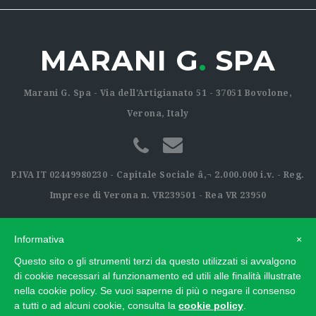
MARANI G
.
SPA
Marani G. Spa - Via dell'Artigianato 51 - 37051 Bovolone,
Verona, Italy
P.IVA IT 02449980230 - Capitale Sociale â‚¬ 2.000.000 i.v. - Reg.
Imprese di Verona n. VR239501 - Rea VR 23950
Informativa
×
Questo sito o gli strumenti terzi da questo utilizzati si avvalgono
di cookie necessari al funzionamento ed utili alle finalità illustrate
nella cookie policy. Se vuoi saperne di più o negare il consenso
a tutti o ad alcuni cookie, consulta la
cookie policy
.