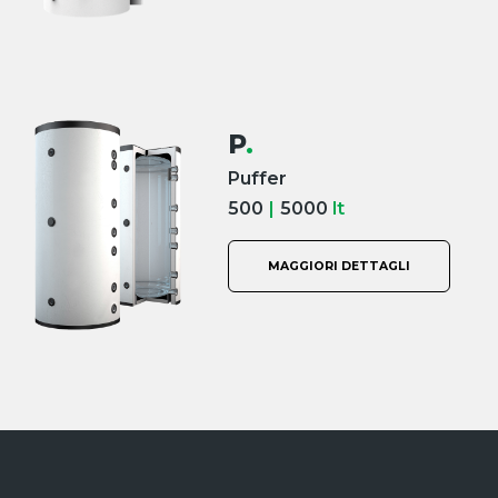
P
.
Puffer
500
|
5000
lt
MAGGIORI DETTAGLI