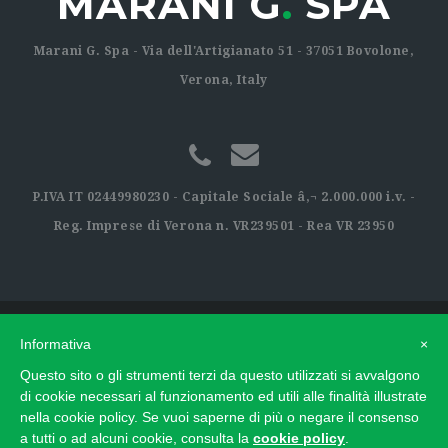
MARANI G
.
SPA
Marani G. Spa - Via dell'Artigianato 51 - 37051 Bovolone,
Verona, Italy
P.IVA IT 02449980230 - Capitale Sociale â‚¬ 2.000.000 i.v. -
Reg. Imprese di Verona n. VR239501 - Rea VR 23950
Informativa
×
Questo sito o gli strumenti terzi da questo utilizzati si avvalgono
di cookie necessari al funzionamento ed utili alle finalità illustrate
nella cookie policy. Se vuoi saperne di più o negare il consenso
policy privacy e cookie
Concept by
tecnoprogress.net
a tutti o ad alcuni cookie, consulta la
cookie policy
.